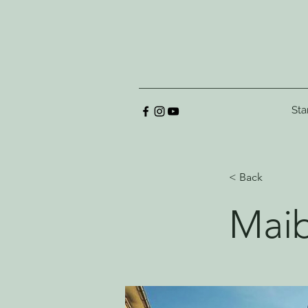
Sta
< Back
Maib